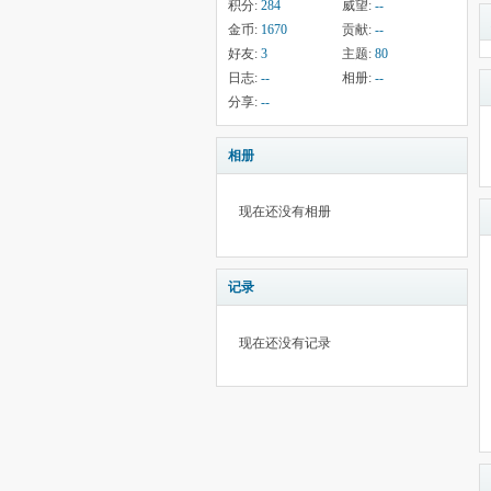
积分:
284
威望:
--
金币:
1670
贡献:
--
好友:
3
主题:
80
日志:
--
相册:
--
分享:
--
相册
现在还没有相册
记录
现在还没有记录