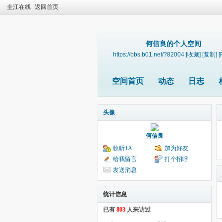
圭江在线
返回首页
何信良的个人空间
https://bbs.b01.net/?82004
[收藏]
[复制]
[
空间首页
动态
日志
头像
何信良
收听TA
加为好友
给我留言
打个招呼
发送消息
统计信息
已有
803
人来访过