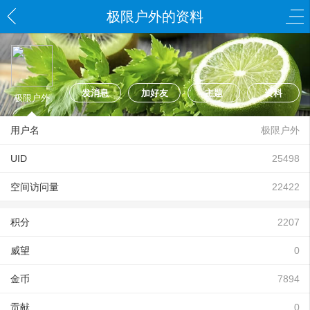
极限户外的资料
发消息
加好友
主题
资料
极限户外
用户名
极限户外
UID
25498
空间访问量
22422
积分
2207
威望
0
金币
7894
贡献
0