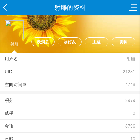
射雕的资料
发消息
加好友
主题
资料
射雕
用户名
射雕
UID
21281
空间访问量
4748
积分
2979
威望
0
金币
8796
贡献
10