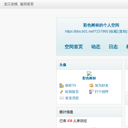
圭江在线
返回首页
彩色树林的个人空间
https://bbs.b01.net/?157960
[收藏]
[复制]
空间首页
动态
日志
头像
彩色树林
收听TA
加为好友
给我留言
打个招呼
发送消息
统计信息
已有
458
人来访过