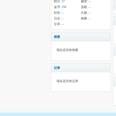
积分:
57
威望:
--
金币:
350
贡献:
--
好友:
--
主题:
--
日志:
--
相册:
--
分享:
--
相册
现在还没有相册
记录
现在还没有记录