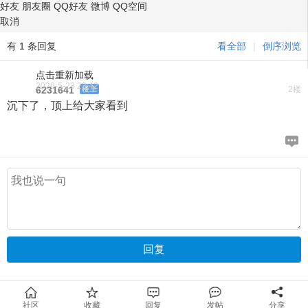
好友
朋友圈
QQ好友
微博
QQ空间
取消
有 1 条回复
看全部
|
倒序浏览
点击重新加载
2026-5-23 23:42
6231641
楼主
2楼
沉下了，顶上给大家看到
社区
收藏
回复
发帖
分享