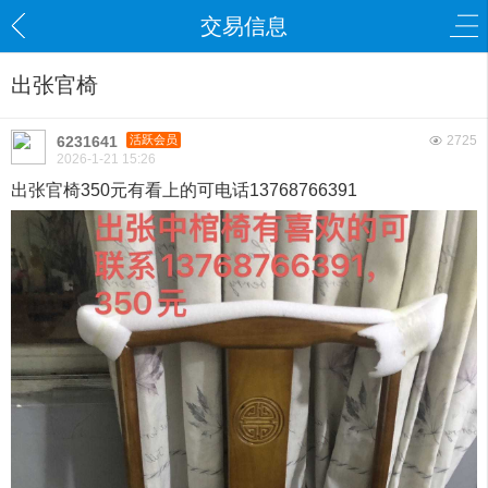
交易信息
出张官椅
6231641
活跃会员
2725
2026-1-21 15:26
出张官椅350元有看上的可电话13768766391