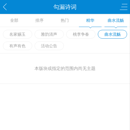
勾漏诗词
全部
排序
热门
精华
曲水流觞
名家赐玉
雅韵清声
桃李争春
曲水流觞
有声有色
活动公告
本版块或指定的范围内尚无主题